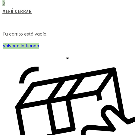
0
esta
para
WEB
MENÚ
CERRAR
web
cerrar
el
panel
Tu carrito está vacío.
de
búsqueda.
Volver a la tienda