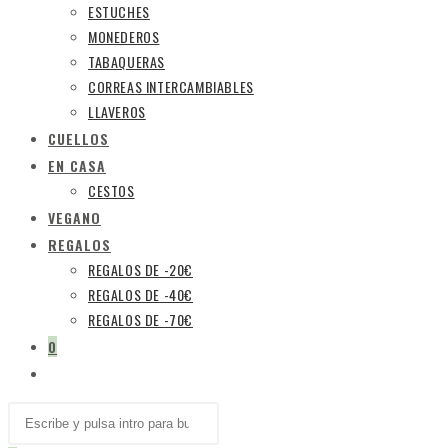
ESTUCHES
MONEDEROS
TABAQUERAS
CORREAS INTERCAMBIABLES
LLAVEROS
CUELLOS
EN CASA
CESTOS
VEGANO
REGALOS
REGALOS DE -20€
REGALOS DE -40€
REGALOS DE -70€
0
ALTERNAR
BÚSQUEDA
Buscar
Pulsa
DE
en
Escape
LA