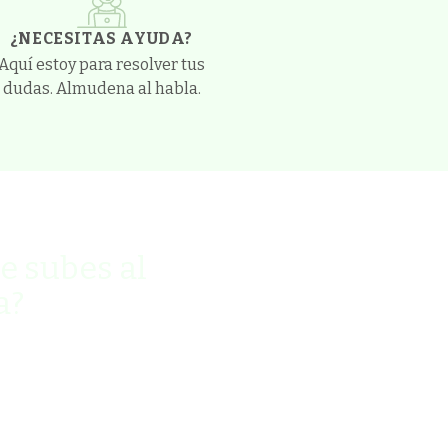
¿NECESITAS AYUDA?
Aquí estoy para resolver tus
dudas. Almudena al habla.
te subes al
a?
de manera sostenible y slow mi
 de humor (palabra de Pángala).
de DESCUENTO
en tu primera