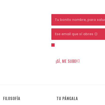
compra, y si ya eres cliente
de cumpleaños.
Para unirte tienes que est
privacidad
y darme permiso par
¡SÍ, ME SUBO!
FILOSOFÍA
TU PÁNGALA