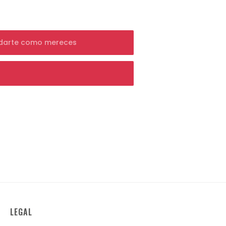
, un detalle sorpresa en tu día
ar de acuerdo con la
política de
a que pueda enviarte emails.
LEGAL