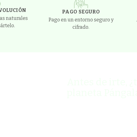
EVOLUCIÓN
PAGO SEGURO
ías naturales
Pago en un entorno seguro y
ártelo.
cifrado.
Antes de irte, ¿
planeta Pángal
Ven y descubre cómo vivir 
newsletter quincenal llena
Además, consigue un
10% 