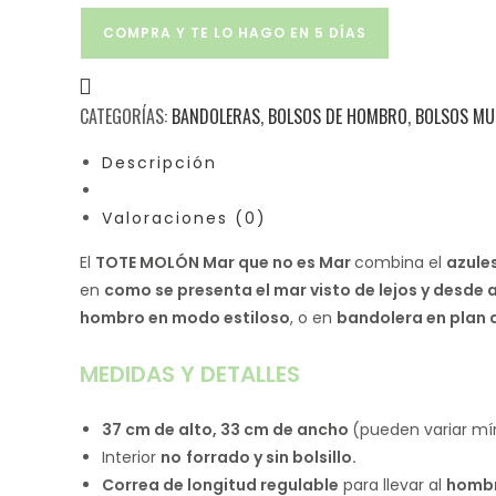
COMPRA Y TE LO HAGO EN 5 DÍAS
CATEGORÍAS:
BANDOLERAS
,
BOLSOS DE HOMBRO
,
BOLSOS MU
Descripción
Valoraciones (0)
El
TOTE MOLÓN Mar que no es Mar
combina el
azule
en
como se presenta el mar visto de lejos y desde 
hombro en modo estiloso
, o en
bandolera en plan
MEDIDAS Y DETALLES
37 cm de alto, 33 cm de ancho
(pueden variar mí
Interior
no
forrado y sin bolsillo.
Correa de longitud regulable
para llevar al
homb