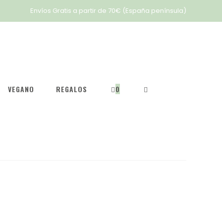
Envíos Gratis a partir de 70€ (España península)
VEGANO
REGALOS
0