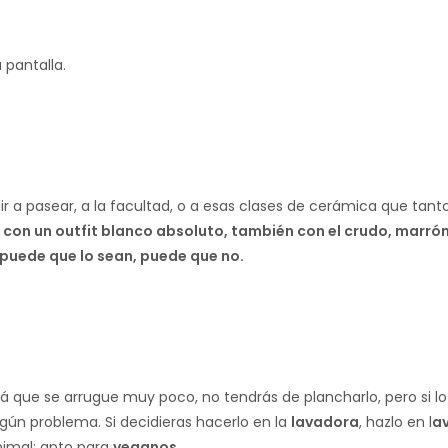
 pantalla.
 a pasear, a la facultad, o a esas clases de cerámica que tanto
con un outfit blanco absoluto, también con el crudo, marrón,
puede que lo sean, puede que no.
rá que se arrugue muy poco, no tendrás de plancharlo, pero si l
ún problema. Si decidieras hacerlo en la
lavadora
, hazlo en l
a
nimal: apto para
veganos
.