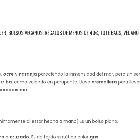
JER
,
BOLSOS VEGANOS
,
REGALOS DE MENOS DE 40€
,
TOTE BAGS
,
VEGANO
s
,
ocre
y
naranja
pareciendo la inmensidad del mar, pero sin ser
arriba
, como volando en parapente. Lleva
cremallera
para lleva
 comodísimo.
nimamente al estar hecha a mano).Es un bolso plano.
ro
o
cruzado
. Es de tejido sintético color
gris
.