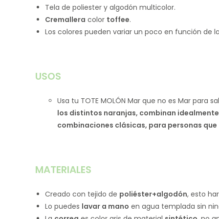
Tela de poliester y algodón multicolor.
Cremallera
color
toffee
.
Los colores pueden variar un poco en función de la
USOS
Usa tu TOTE MOLÓN Mar que no es Mar para salir
los distintos naranjas, combinan idealmente 
combinaciones clásicas, para personas que 
MATERIALES
Creado con tejido de
poliéster+algodón
, esto ha
Lo puedes
lavar a mano
en agua templada sin ning
La
correa
es color gris de material
sintético
, no a