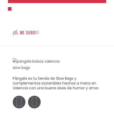
Para unirte tienes que estar de acuerdo con la
política de privacidad
y darme permiso para que
pueda enviarte emails.
¡SÍ, ME SUBO!
Pángala es tu tienda de Slow Bags y
complementos sostenibles hechos a mano en
Valencia con una buena dosis de humor y amor.