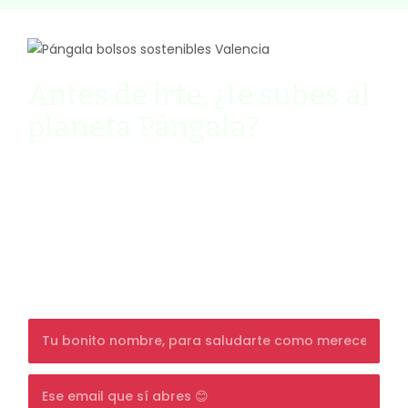
Antes de irte, ¿te subes al
planeta Pángala?
Ven y descubre cómo vivir de manera
sostenible y slow mi newsletter quincenal
llena de humor (palabra de Pángala).
Además, consigue un
10% de DESCUENTO
en
tu primera compra, y si ya eres cliente, un
detalle sorpresa en tu día de cumpleaños.