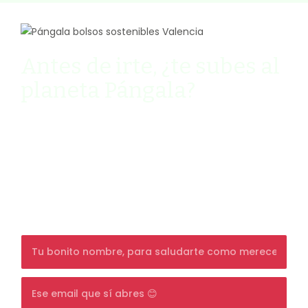
Antes de irte, ¿te subes al
planeta Pángala?
Ven y descubre cómo vivir de manera
sostenible y slow mi newsletter quincenal
llena de humor (palabra de Pángala).
Además, consigue un
10% de DESCUENTO
en
tu primera compra, y si ya eres cliente, un
detalle sorpresa en tu día de cumpleaños.