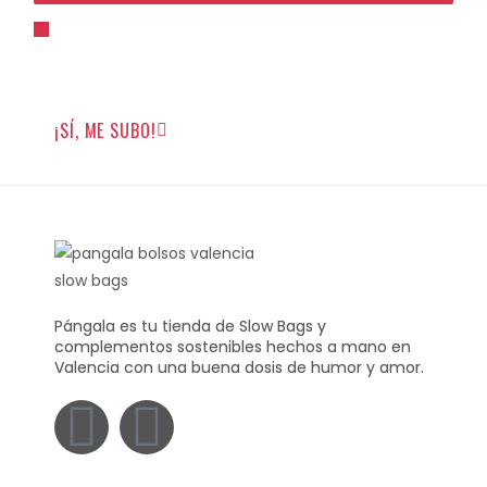
Para unirte tienes que estar de acuerdo con la
política de privacidad
y darme permiso para que
pueda enviarte emails.
¡SÍ, ME SUBO!
Pángala es tu tienda de Slow Bags y
complementos sostenibles hechos a mano en
Valencia con una buena dosis de humor y amor.