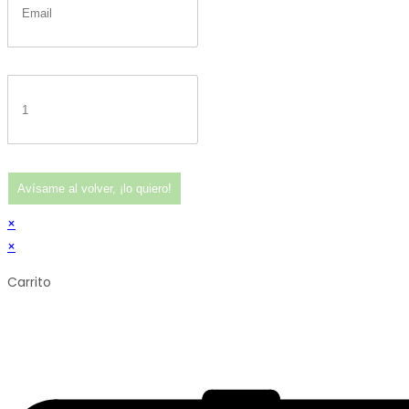
Avísame al volver, ¡lo quiero!
×
×
Carrito