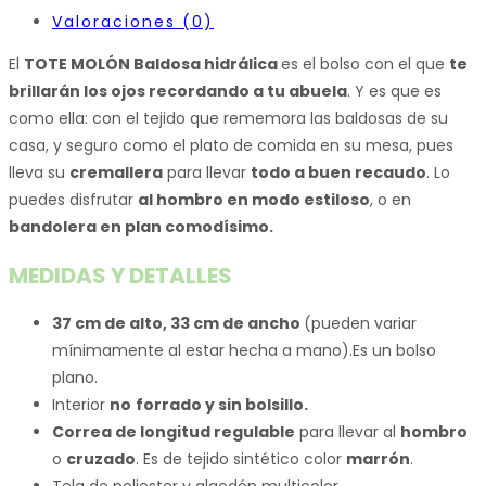
Valoraciones (0)
El
TOTE MOLÓN Baldosa hidrálica
es el bolso con el que
te
brillarán los ojos recordando a tu abuela
. Y es que es
como ella: con el tejido que rememora las baldosas de su
casa, y seguro como el plato de comida en su mesa, pues
lleva su
cremallera
para llevar
todo a buen recaudo
. Lo
puedes disfrutar
al hombro en modo estiloso
, o en
bandolera en plan comodísimo.
MEDIDAS Y DETALLES
37 cm de alto, 33 cm de ancho
(pueden variar
mínimamente al estar hecha a mano).Es un bolso
plano.
Interior
no
forrado y sin bolsillo.
Correa de longitud regulable
para llevar al
hombro
o
cruzado
. Es de tejido sintético color
marrón
.