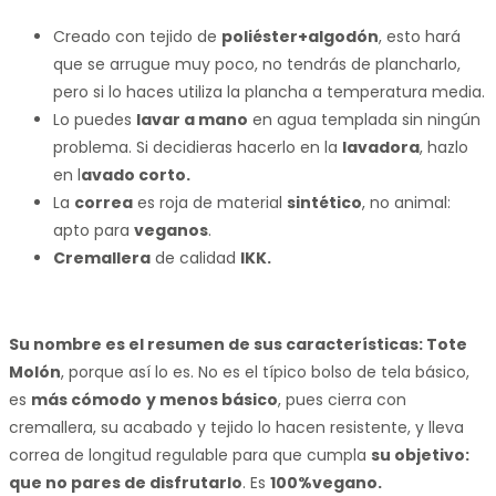
Creado con tejido de
poliéster+algodón
, esto hará
que se arrugue muy poco, no tendrás de plancharlo,
pero si lo haces utiliza la plancha a temperatura media.
Lo puedes
lavar a mano
en agua templada sin ningún
problema. Si decidieras hacerlo en la
lavadora
, hazlo
en l
avado corto.
La
correa
es roja de material
sintético
, no animal:
apto para
veganos
.
Cremallera
de calidad
IKK.
Su nombre es el resumen de sus características: Tote
Molón
, porque así lo es. No es el típico bolso de tela básico,
es
más cómodo
y menos básico
, pues cierra con
cremallera, su acabado y tejido lo hacen resistente, y lleva
correa de longitud regulable para que cumpla
su objetivo:
que no pares de disfrutarlo
. Es
100%vegano.