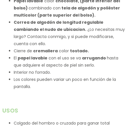
Papel lavable
color
chocolate, (parte inferior del
bolso)
combinado con
tela de algodón y poliéster
multicolor (parte superior del bolso).
Correa de algodón de longitud regulable
cambiando el nudo de ubicacion.
¿Lo necesitas muy
largo? Contacta conmigo, y si puede modificarse,
cuenta con ello.
Cierre de
cremallera
color
tostado.
El
papel lavable
con el uso se va
arrugando
hasta
que adquiere el aspecto de piel sin serlo.
Interior no forrado.
Los colores pueden variar un poco en función de la
pantalla.
USOS
Colgado del hombro o cruzado para ganar total