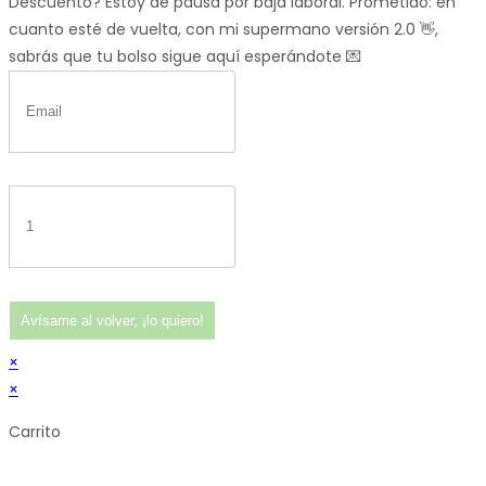
Descuento?
Estoy de pausa por baja laboral. Prometido: en
cuanto esté de vuelta, con mi supermano versión 2.0 👋,
sabrás que tu bolso sigue aquí esperándote 💌
Avísame al volver, ¡lo quiero!
×
×
Carrito