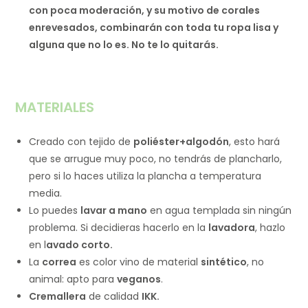
con poca moderación, y su motivo de corales
enrevesados, combinarán con toda tu ropa lisa y
alguna que no lo es. No te lo quitarás.
MATERIALES
Creado con tejido de
poliéster+algodón
, esto hará
que se arrugue muy poco, no tendrás de plancharlo,
pero si lo haces utiliza la plancha a temperatura
media.
Lo puedes
lavar a mano
en agua templada sin ningún
problema. Si decidieras hacerlo en la
lavadora
, hazlo
en l
avado corto.
La
correa
es color vino de material
sintético
, no
animal: apto para
veganos
.
Cremallera
de calidad
IKK.