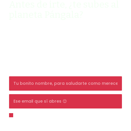
Antes de irte, ¿te subes al
planeta Pángala?
Ven y descubre cómo vivir de manera
sostenible y slow mi newsletter quincenal
llena de humor (palabra de Pángala).
Además, consigue un
10% de DESCUENTO
en
tu primera compra, y si ya eres cliente, un
detalle sorpresa en tu día de cumpleaños.
Para unirte tienes que estar de acuerdo con la
política de privacidad
y darme permiso para que
pueda enviarte emails.