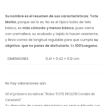
Su nombre es el resumen de sus características: Tote
Molón
, porque así lo es. No es el típico bolso de tela
básico, es
más cómodo
y menos básico
, pues cierra
con cremallera, su acabado y tejido lo hacen resistente,
y lleva correa de longitud regulable para que cumpla
su
objetivo: que no pares de disfrutarlo
. Es
100%vegano.
DIMENSIONES
0.41 × 0.42 × 0.12 cm
No hay valoraciones aún.
Sé el primero en valorar “Bolso TOTE MOLÓN Corales de
Caramelo”
Tu dirección de correo electrónico no será publicada.
Los