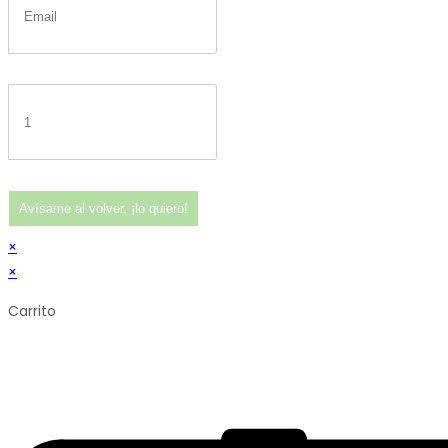
Avísame al volver, ¡lo quiero!
×
×
Carrito