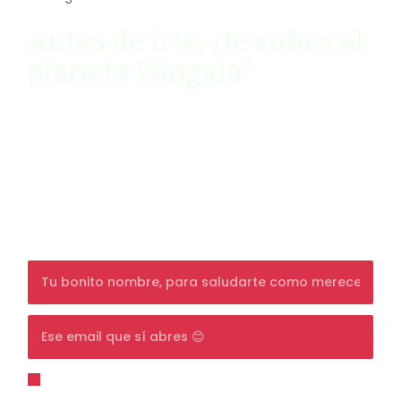
Antes de irte, ¿te subes al
planeta Pángala?
Ven y descubre cómo vivir de manera
sostenible y slow mi newsletter quincenal
llena de humor (palabra de Pángala).
Además, consigue un
10% de DESCUENTO
en
tu primera compra, y si ya eres cliente, un
detalle sorpresa en tu día de cumpleaños.
Para unirte tienes que estar de acuerdo con la