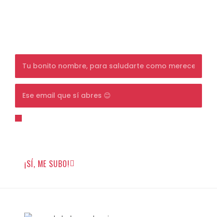
llena de humor (palabra de Pángala).
Además, consigue un
10% de DESCUENTO
en
tu primera compra, y si ya eres cliente, un
detalle sorpresa en tu día de cumpleaños.
Para unirte tienes que estar de acuerdo con la
política de privacidad
y darme permiso para que
pueda enviarte emails.
¡SÍ, ME SUBO!