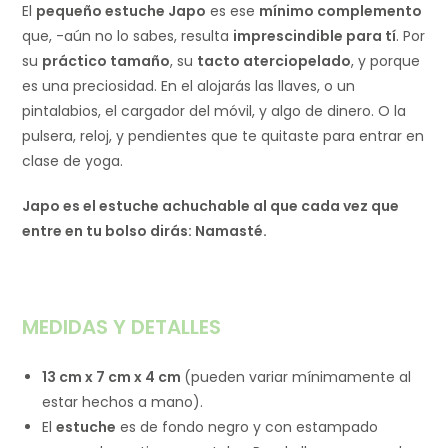
El
pequeño estuche Japo
es ese
mínimo complemento
que, -aún no lo sabes, resulta
imprescindible para tí
. Por
su
práctico tamaño
, su
tacto aterciopelado
, y porque
es una preciosidad. En el alojarás las llaves, o un
pintalabios, el cargador del móvil, y algo de dinero. O la
pulsera, reloj, y pendientes que te quitaste para entrar en
clase de yoga.
Japo es el estuche achuchable al que cada vez que
entre en tu bolso dirás: Namasté.
MEDIDAS Y DETALLES
13 cm x 7 cm x 4 cm
(pueden variar mínimamente al
estar hechos a mano).
El
estuche
es de fondo negro y con estampado