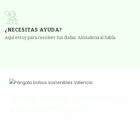
¿NECESITAS AYUDA?
Aquí estoy para resolver tus dudas. Almudena al habla.
Antes de irte, ¿te subes al
planeta Pángala?
Ven y descubre cómo vivir de manera
sostenible y slow mi newsletter quincenal