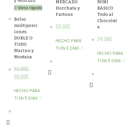
MERCADO
MINI
Vista rápida
Horchata y
BÁSICO
Fartons
Todo al
Bolso
Chocolat
50.00
€
multiposic
e
iones
24.00
€
DOBLE O
HECHO PARA
TODO
TI EN 5 DÍAS ♡
Marino y
HECHO PARA
Mostaza
TI EN 5 DÍAS ♡
52.00
€
50.00
€
HECHO PARA
TI EN 5 DÍAS ♡