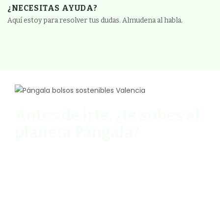
¿NECESITAS AYUDA?
Aquí estoy para resolver tus dudas. Almudena al habla.
Antes de irte, ¿te subes al
planeta Pángala?
Ven y descubre cómo vivir de manera
sostenible y slow mi newsletter quincenal
llena de humor (palabra de Pángala).
Además, consigue un
10% de DESCUENTO
en
tu primera compra, y si ya eres cliente, un