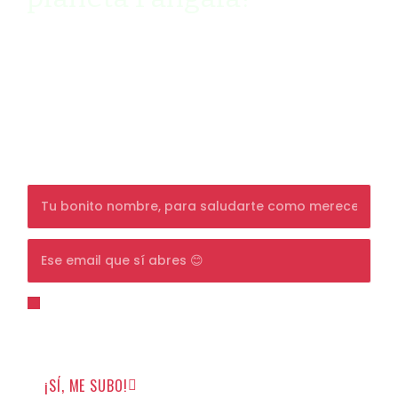
Ven y descubre cómo vivir de manera
sostenible y slow mi newsletter quincenal
llena de humor (palabra de Pángala).
Además, consigue un
10% de DESCUENTO
en
tu primera compra, y si ya eres cliente, un
detalle sorpresa en tu día de cumpleaños.
Para unirte tienes que estar de acuerdo con la
política de privacidad
y darme permiso para que
pueda enviarte emails.
¡SÍ, ME SUBO!