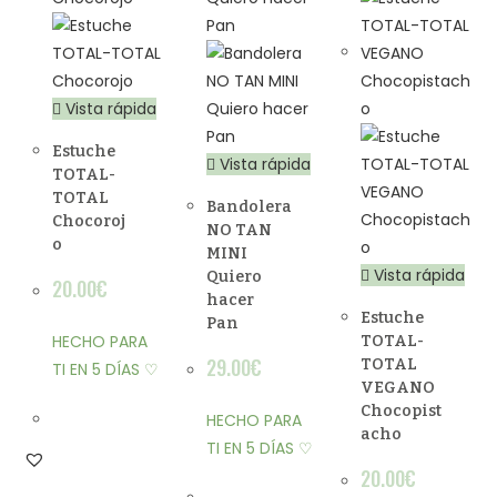
Vista rápida
Estuche
Vista rápida
TOTAL-
TOTAL
Bandolera
Chocoroj
NO TAN
o
MINI
Vista rápida
Quiero
20.00
€
hacer
Estuche
Pan
HECHO PARA
TOTAL-
29.00
€
TOTAL
TI EN 5 DÍAS ♡
VEGANO
Chocopist
HECHO PARA
acho
TI EN 5 DÍAS ♡
20.00
€