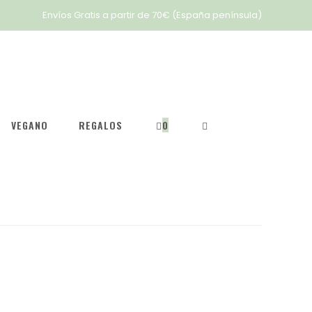
Envíos Gratis a partir de 70€ (España península)
VEGANO
REGALOS
0