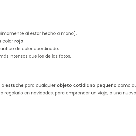
nimamente al estar hecho a mano).
 color
rojo.
aútico de color coordinado.
más intensos que los de las fotos.
, o
estuche
para cualquier
objeto
cotidiano
pequeño
como aur
a regalarlo en navidades, para emprender un viaje, o una nueva