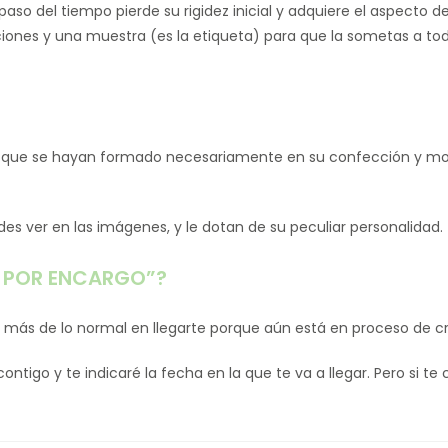
paso del tiempo pierde su rigidez inicial y adquiere el aspecto de l
cciones y una muestra (es la etiqueta) para que la sometas a to
ues que se hayan formado necesariamente en su confección y m
es ver en las imágenes, y le dotan de su peculiar personalidad.
LE POR ENCARGO”?
s más de lo normal en llegarte porque aún está en proceso de c
tigo y te indicaré la fecha en la que te va a llegar. Pero si t