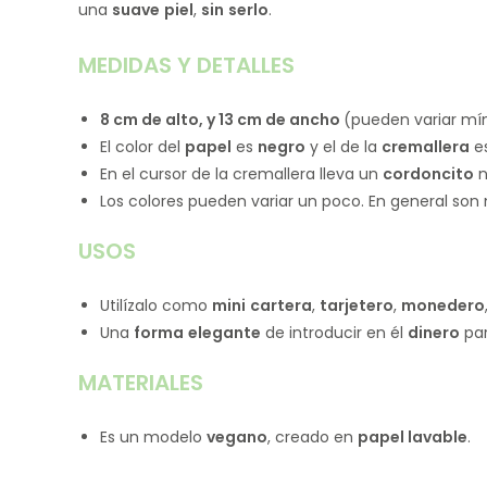
una
suave
piel
,
sin
serlo
.
MEDIDAS Y DETALLES
8 cm de alto, y 13 cm de ancho
(pueden variar mí
El color del
papel
es
negro
y el de la
cremallera
es
En el cursor de la cremallera lleva un
cordoncito
n
Los colores pueden variar un poco. En general son 
USOS
Utilízalo como
mini
cartera
,
tarjetero
,
monedero
Una
forma
elegante
de introducir en él
dinero
par
MATERIALES
Es un modelo
vegano
, creado en
papel lavable
.