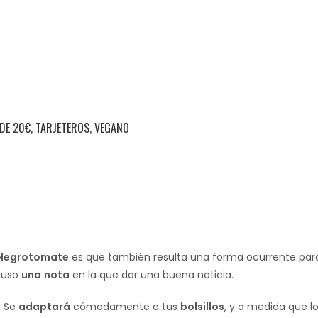
DE 20€
,
TARJETEROS
,
VEGANO
Negrotomate
es que también resulta una forma ocurrente pa
cluso
una
nota
en la que dar una buena noticia.
. Se
adaptará
cómodamente a tus
bolsillos
, y a medida que l